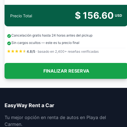
$ 156.60
Precio Total
USD
Cancelación gratis hasta 24 horas antes del pickup
Sin cargos ocultos — este es tu precio final
4.8/5
· basado en 2,400+ reseñas verificadas
FINALIZAR RESERVA
EasyWay Rent a Car
Tu mejor opción en renta de autos en Playa del
Carmen.