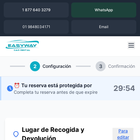
1 877 640 3279
WhatsApp
01 9848034171
Email
2
3
Configuración
Confirmación
⏰ Tu reserva está protegida por
29
:
53
Completa tu reserva antes de que expire
Lugar de Recogida y
Para
editar
Devolución