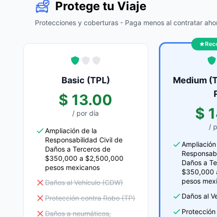
Protege tu Viaje
Protecciones y coberturas - Paga menos al contratar ahor
Rec
Basic (TPL)
Medium (T
$ 13.00
$ 
/ por día
/ 
Ampliación de la
Responsabilidad Civil de
Ampliación
Daños a Terceros de
Responsabi
$350,000 a $2,500,000
Daños a Te
pesos mexicanos
$350,000 
pesos mex
Daños al Vehículo (CDW)
Daños al V
Protección contra Robo (TP)
Protección
Daños a neumáticos,