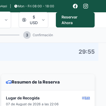
|
Mon - Fri 08:00 - 18:00
sApp)
$
Reservar
USD
Ahora
3
Confirmación
29
:
54
Resumen de la Reserva
Lugar de Recogida
Edit
07 de August de 2026 a las 22:06