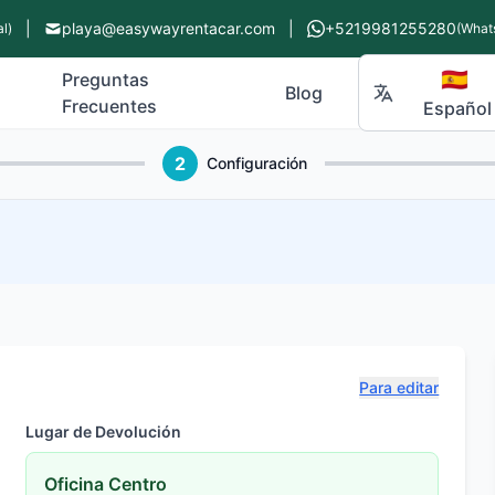
|
playa@easywayrentacar.com
|
+5219981255280
l)
(What
🇪🇸
Preguntas
Blog
Frecuentes
Español
2
Configuración
Para editar
Lugar de Devolución
Oficina Centro