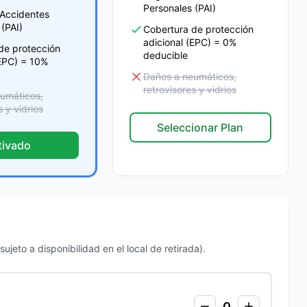
Personales (PAI)
Accidentes
(PAI)
Cobertura de protección
adicional (EPC) = 0%
de protección
deducible
(EPC) = 10%
Daños a neumáticos,
retrovisores y vidrios
umáticos,
s y vidrios
Seleccionar Plan
tivado
ujeto a disponibilidad en el local de retirada).
0