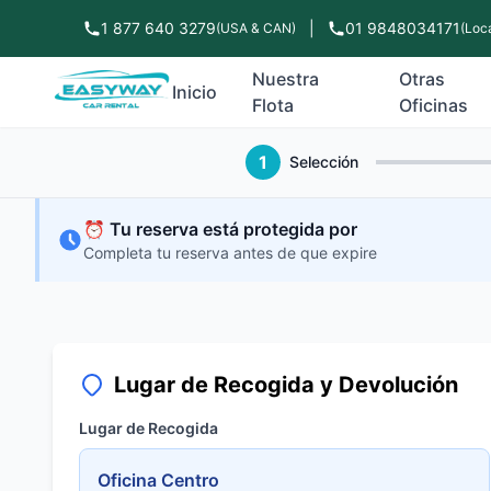
1 877 640 3279
|
01 9848034171
(USA & CAN)
(Loca
Nuestra
Otras
Inicio
Flota
Oficinas
1
Selección
⏰ Tu reserva está protegida por
Completa tu reserva antes de que expire
Lugar de Recogida y Devolución
Lugar de Recogida
Oficina Centro