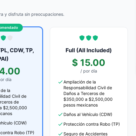
a y disfruta sin preocupaciones.
omendado
PL, CDW, TP,
Full (All Included)
PAI)
$ 15.00
14.00
/ por día
por día
Ampliación de la
Responsabilidad Civil de
 de la
Daños a Terceros de
lidad Civil de
$350,000 a $2,500,000
rceros de
pesos mexicanos
a $2,500,000
icanos
Daños al Vehículo (CDW)
ehículo (CDW)
Protección contra Robo (TP)
 contra Robo (TP)
Seguro de Accidentes