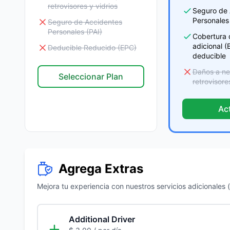
retrovisores y vidrios
Seguro de 
Personales 
Seguro de Accidentes
Personales (PAI)
Cobertura 
adicional 
Deducible Reducido (EPC)
deducible
Daños a ne
Seleccionar Plan
retrovisore
Ac
Agrega Extras
Mejora tu experiencia con nuestros servicios adicionales (s
Additional Driver