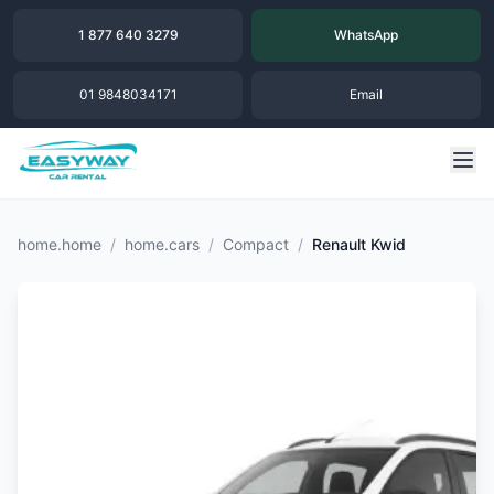
1 877 640 3279
WhatsApp
01 9848034171
Email
home.home
/
home.cars
/
Compact
/
Renault Kwid