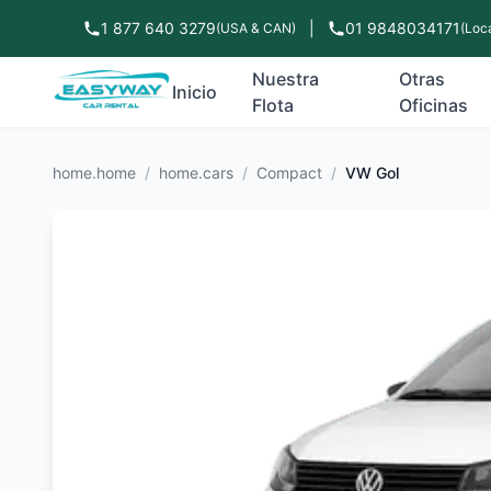
1 877 640 3279
|
01 9848034171
(USA & CAN)
(Loca
Nuestra
Otras
Inicio
Flota
Oficinas
home.home
/
home.cars
/
Compact
/
VW Gol