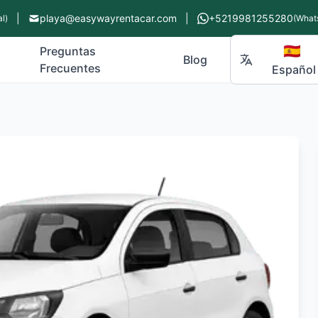
|
playa@easywayrentacar.com
|
+5219981255280
l)
(What
🇪🇸
Preguntas
Blog
Frecuentes
Español